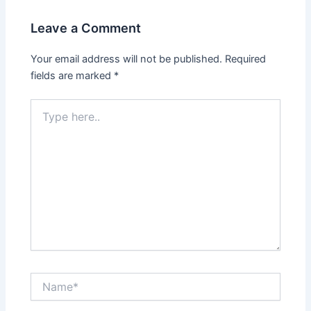
Leave a Comment
Your email address will not be published.
Required
fields are marked
*
Type
here..
Name*