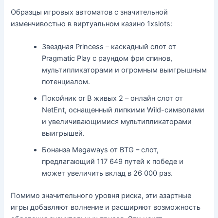
Образцы игровых автоматов с значительной
изменчивостью в виртуальном казино 1xslots:
Звездная Princess – каскадный слот от
Pragmatic Play с раундом фри спинов,
мультипликаторами и огромным выигрышным
потенциалом.
Покойник or В живых 2 – онлайн слот от
NetEnt, оснащенный липкими Wild-символами
и увеличивающимися мультипликаторами
выигрышей.
Бонанза Megaways от BTG – слот,
предлагающий 117 649 путей к победе и
может увеличить вклад в 26 000 раз.
Помимо значительного уровня риска, эти азартные
игры добавляют волнение и расширяют возможность