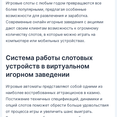
Игровые слоты с любым годом превращаются все
более популярными, предлагая особенные
возможности для развлечения и заработка.
Современные онлайн игорные заведения с акциями
дают своим клиентам возможность к огромному
количеству слотов, в которые можно играть на
компьютере или мобильных устройствах.
Система работы слотовых
устройств в виртуальном
игорном заведении
Игровые автоматы представляют собой одними из
наиболее востребованных аттракционов в казино.
Постижение техничных спецификаций, динамики и
опций слотов поможет обрести больше удовольствия
от процесса игры и увеличить шанс выиграть.