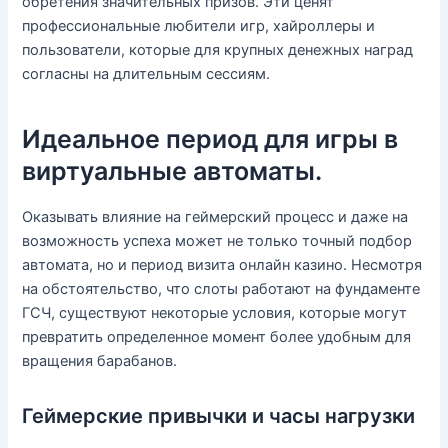
обретения значительных призов. Эти ценят
профессиональные любители игр, хайроллеры и
пользователи, которые для крупных денежных наград
согласны на длительным сессиям.
Идеальное период для игры в
виртуальные автоматы.
Оказывать влияние на геймерский процесс и даже на
возможность успеха может не только точный подбор
автомата, но и период визита онлайн казино. Несмотря
на обстоятельство, что слоты работают на фундаменте
ГСЧ, существуют некоторые условия, которые могут
превратить определенное момент более удобным для
вращения барабанов.
Геймерские привычки и часы нагрузки