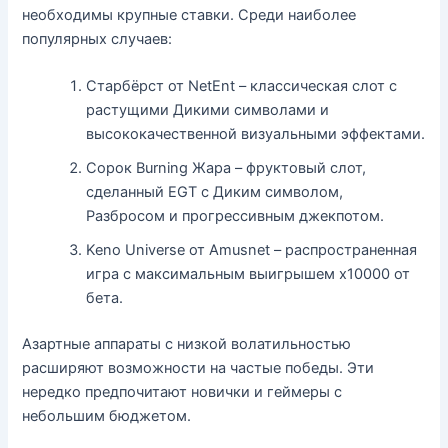
необходимы крупные ставки. Среди наиболее
популярных случаев:
Старбёрст от NetEnt – классическая слот с
растущими Дикими символами и
высококачественной визуальными эффектами.
Сорок Burning Жара – фруктовый слот,
сделанный EGT с Диким символом,
Разбросом и прогрессивным джекпотом.
Keno Universe от Amusnet – распространенная
игра с максимальным выигрышем х10000 от
бета.
Азартные аппараты с низкой волатильностью
расширяют возможности на частые победы. Эти
нередко предпочитают новички и геймеры с
небольшим бюджетом.