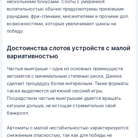
несколькими бонусами. Слоты с умеренной
волатильностью обычно предусмотрены призовыми
раундами, фри-спинами, множителями и прочими доп.
возможностями, которые увеличивают шансы на
победу.
Достоинства слотов устройств с малой
вариативностью
Частые выигрыши – одна из основных преимуществ
автоматов с минимальным степенью риска. Данное
сделает процедуру более интересным. Такие форматы
также выделяются затяжной сессией игры.
Посредством частым выигрышам удается вращать
катушки дольше, не истощая стремительно свой
банкролл.
Автоматы с малой нестабильностью характеризуются
сниженным опасностью, так как для победы не