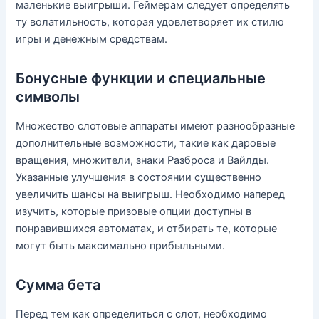
маленькие выигрыши. Геймерам следует определять
ту волатильность, которая удовлетворяет их стилю
игры и денежным средствам.
Бонусные функции и специальные
символы
Множество слотовые аппараты имеют разнообразные
дополнительные возможности, такие как даровые
вращения, множители, знаки Разброса и Вайлды.
Указанные улучшения в состоянии существенно
увеличить шансы на выигрыш. Необходимо наперед
изучить, которые призовые опции доступны в
понравившихся автоматах, и отбирать те, которые
могут быть максимально прибыльными.
Сумма бета
Перед тем как определиться с слот, необходимо