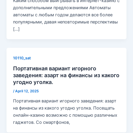
Каким способом выигрывать в интернет-казино с
дополнительными предложениями Автоматы
автоматы с любым годом делаются все более
популярными, давая неповторимые перспективы
[…]
10110_sat
Портативная вариант игорного
заведения: азарт на финансы из какого
угодно уголка.
/
April 12, 2025
Портативная вариант игорного заведения: азарт
на финансы из какого угодно уголка. Посещать
онлайн-казино возможно с помощью различных
гаджетов. Со смартфонов,